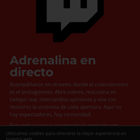
Adrenalina en
directo
Acompáñanos en streams donde el coleccionismo
es el protagonista. Abre sobres, reacciona en
tiempo real, intercambia opiniones y vive con
nosotros la sorpresa de cada apertura. Aquí no
hay espectadores, hay comunidad.
Encuentra rarezas y comparte la emoción con
otros coleccionistas. Participa en
breaks
y disfruta
Utilizamos cookies para ofrecerte la mejor experiencia en
nuestra web.