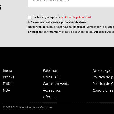
s
He leído y acepto la
política de privacidad
Información básica sobre protección de datos
Responsable:
Antonio Amat Aguilar.
Finalidad:
Cumplir con la prestac
encargados de tratamiento:
No se ceden los datos.
Derechos:
Accede
Inicio
Pokémon
Aviso Legal
Breaks
Otros TCG
Política de 
Fútbol
Cartas en venta
Política de 
NBA
Accesorios
Condiciones
Ofertas
© 2025 El Chiringuito de los Cartones