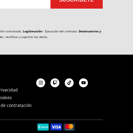
ión contratada.
Legitimación:
Ejecución del contrato.
Destinatarios y
r, rectificar y suprimir los datos.
privacidad
Cookies
 de contratación