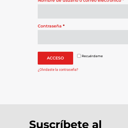
Nombre de usuario o correo electrónico
*
Contraseña
*
Recuérdame
ACCESO
¿Olvidaste la contraseña?
Suscríbete al