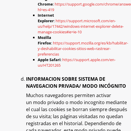
Chrome
:
https://support.google.com/chrome/answe
hl=es-419
Internet
Explorer
:
https://support.microsoft.com/en-
us/help/17442/windows-internet-explorer-delete-
manage-cookies#ie=ie-10
Mozilla
Firefox
:
https://support.mozilla.org/es/kb/habilitar-
y-deshabilitar-cookies-sitios-web-rastrear-
preferencias
Apple Safari
:
https://support.apple.com/en-
us/HT201265
INFORMACION SOBRE SISTEMA DE
NAVEGACION PRIVADA/ MODO INCÓGNITO
Muchos navegadores permiten activar
un modo privado o modo incognito mediante
el cual las cookies se borran siempre después
de su visita; las páginas visitadas no quedan
registradas en el historial. Dependiendo de
cada navegador, este modo privado puede