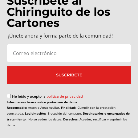
Suscríbete al
Chiringuito de los
Cartones
¡Únete ahora y forma parte de la comunidad!
SUSCRÍBETE
He leído y acepto la
política de privacidad
Información básica sobre protección de datos
Responsable:
Antonio Amat Aguilar.
Finalidad:
Cumplir con la prestación
contratada.
Legitimación:
Ejecución del contrato.
Destinatarios y encargados de
tratamiento:
No se ceden los datos.
Derechos:
Acceder, rectificar y suprimir los
datos.