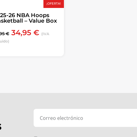
¡OFERTA!
25-26 NBA Hoops
sketball – Value Box
34,95
€
,95
€
(IVA
luido)
s