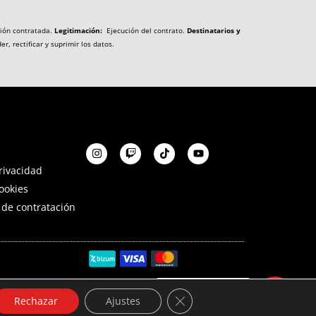
ión contratada.
Legitimación:
Ejecución del contrato.
Destinatarios y
r, rectificar y suprimir los datos.
privacidad
Cookies
 de contratación
Únete a la
CERRAR EL BANNER DE COOK
Rechazar
Ajustes
comunidad