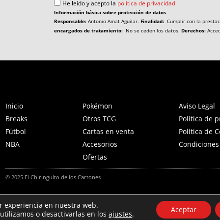
He leído y acepto la
política de privacidad
Información básica sobre protección de datos
Responsable:
Antonio Amat Aguilar.
Finalidad:
Cumplir con la prestac
encargados de tratamiento:
No se ceden los datos.
Derechos:
Accede
Inicio
Pokémon
Aviso Legal
Breaks
Otros TCG
Política de 
Fútbol
Cartas en venta
Política de 
NBA
Accesorios
Condiciones
Ofertas
© 2025 El Chiringuito de los Cartones
or experiencia en nuestra web.
Aceptar
tilizamos o desactivarlas en los
ajustes
.