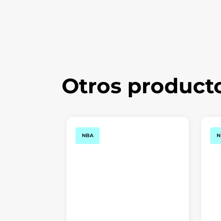
Otros product
NBA
N