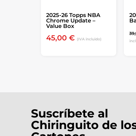
2025-26 Topps NBA
20
Chrome Update –
Ba
Value Box
39
45,00
€
(IVA incluido)
inc
Suscríbete al
Chiringuito de lo