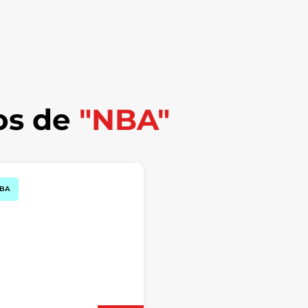
os de
"NBA"
BA