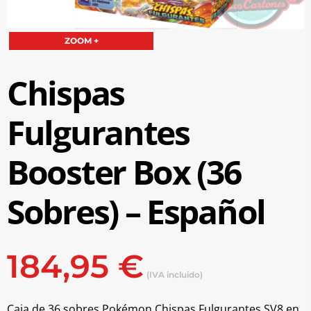
ZOOM +
Chispas
Fulgurantes
Booster Box (36
Sobres) – Español
184,95
€
(IVA incluido)
Caja de 36 sobres Pokémon Chispas Fulgurantes SV8 en