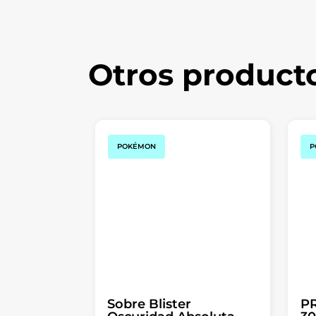
Otros product
POKÉMON
P
Sobre Blister
P