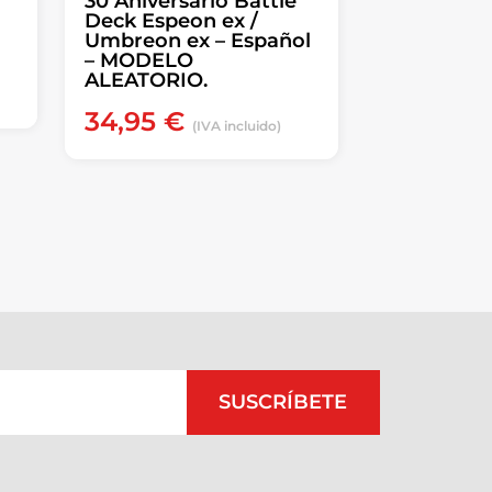
30 Aniversario Battle
Deck Espeon ex /
Umbreon ex – Español
– MODELO
ALEATORIO.
34,95
€
(IVA incluido)
SUSCRÍBETE