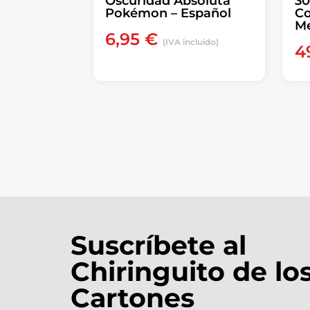
Oscuridad Absoluta
30
Pokémon – Español
Co
Me
6,95
€
(IVA incluido)
4
Suscríbete al
Chiringuito de lo
Cartones