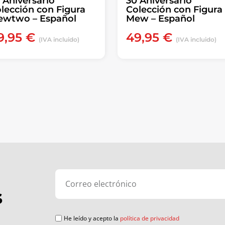
 Aniversario
30 Aniversario
lección con Figura
Colección con Figura
wtwo – Español
Mew – Español
9,95
€
49,95
€
(IVA incluido)
(IVA incluido)
s
He leído y acepto la
política de privacidad