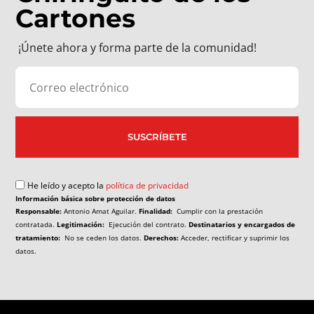
Cartones
¡Únete ahora y forma parte de la comunidad!
SUSCRÍBETE
He leído y acepto la
política de privacidad
Información básica sobre protección de datos
Responsable:
Antonio Amat Aguilar.
Finalidad:
Cumplir con la prestación
contratada.
Legitimación:
Ejecución del contrato.
Destinatarios y encargados de
tratamiento:
No se ceden los datos.
Derechos:
Acceder, rectificar y suprimir los
datos.